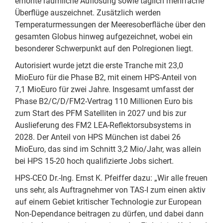
erhöhte räumliche Auflösung sowie täglich mehrfache
Überflüge auszeichnet. Zusätzlich werden
Temperaturmessungen der Meeresoberfläche über den
gesamten Globus hinweg aufgezeichnet, wobei ein
besonderer Schwerpunkt auf den Polregionen liegt.
Autorisiert wurde jetzt die erste Tranche mit 23,0
MioEuro für die Phase B2, mit einem HPS-Anteil von
7,1 MioEuro für zwei Jahre. Insgesamt umfasst der
Phase B2/C/D/FM2-Vertrag 110 Millionen Euro bis
zum Start des PFM Satelliten in 2027 und bis zur
Auslieferung des FM2 LEA-Reflektorsubsystems in
2028. Der Anteil von HPS München ist dabei 26
MioEuro, das sind im Schnitt 3,2 Mio/Jahr, was allein
bei HPS 15-20 hoch qualifizierte Jobs sichert.
HPS-CEO Dr.-Ing. Ernst K. Pfeiffer dazu: „Wir alle freuen
uns sehr, als Auftragnehmer von TAS-I zum einen aktiv
auf einem Gebiet kritischer Technologie zur European
Non-Dependance beitragen zu dürfen, und dabei dann