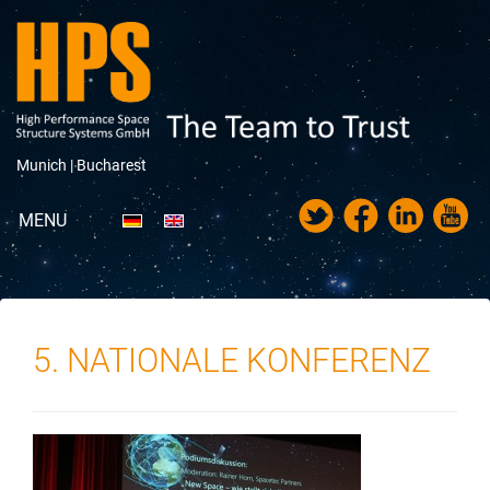
Munich |
Bucharest
MENU
Portfolio
Über HPS
5. NATIONALE KONFERENZ
News
Messen & Veranstaltungen
Karriere