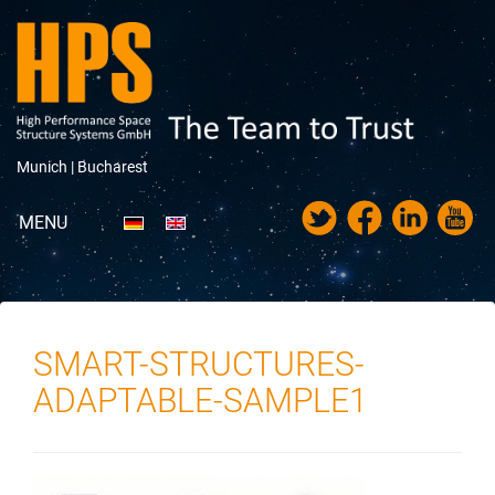
Munich |
Bucharest
MENU
Portfolio
Über HPS
SMART-STRUCTURES-
News
ADAPTABLE-SAMPLE1
Messen & Veranstaltungen
Karriere